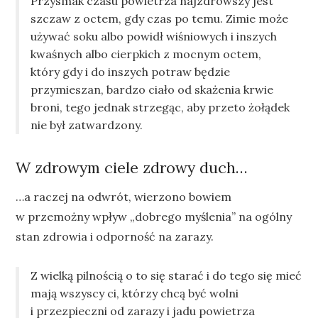
Przysmak czasu powietrza najzdrowszy jest
szczaw z octem, gdy czas po temu. Zimie może
używać soku albo powidł wiśniowych i inszych
kwaśnych albo cierpkich z mocnym octem,
który gdy i do inszych potraw będzie
przymieszan, bardzo ciało od skażenia krwie
broni, tego jednak strzegąc, aby przeto żołądek
nie był zatwardzony.
W zdrowym ciele zdrowy duch…
…a raczej na odwrót, wierzono bowiem
w przemożny wpływ „dobrego myślenia” na ogólny
stan zdrowia i odporność na zarazy.
Z wielką pilnością o to się starać i do tego się mieć
mają wszyscy ci, którzy chcą być wolni
i przezpieczni od zarazy i jadu powietrza