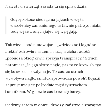
Nawet i u zwierząt zasada ta się sprawdzała:
Gdyby kokosz siedząc na jajcach w węża
w szklenicy zamknionego ustawnie patrzyć miała,
tedy węże z onych jajec się wylęgają.
Tak więc – podsumowując – „wdzięczne i łagodne
afekta” zdrowiu naszemu służą, a cicha radość
„pobudza obieg krwi i sprzyja transpiracyi”. Strach
natomiast „ściąga skórę nagle, przez co krew zbiega
się ku sercu i rozdyma je. To zaś, co strach
wywoływa nagle, smutek sprowadza powoli”. Bojaźń
zajmuje miejsce pośrednie między strachem
i smutkiem. W gniewie zaś krew się burzy.
Siedźmy zatem w domu, drodzy Państwo, i starajmy