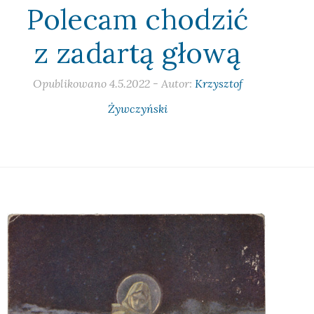
Polecam chodzić
z zadartą głową
Opublikowano
4.5.2022
- Autor:
Krzysztof
Żywczyński