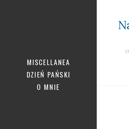
N
O
MISCELLANEA
DZIEŃ PAŃSKI
O MNIE