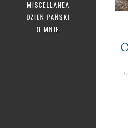
MISCELLANEA
DZIEŃ PAŃSKI
O MNIE
O
O